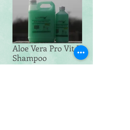
Aloe Vera Pro Vit B
Shampoo
Price
£14.00
Av Pro Vit B Shampoo
*
Quantity
*